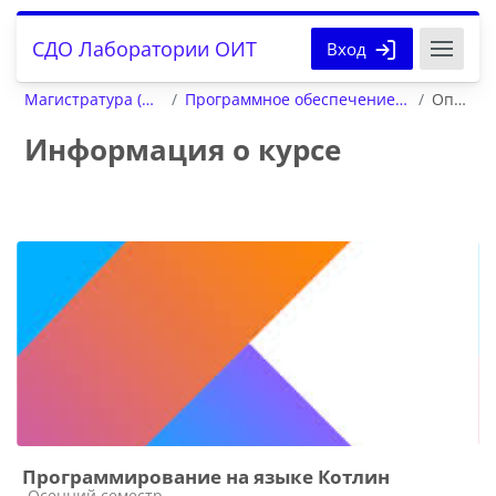
Перейти к основному содержанию
СДО Лаборатории ОИТ
Вход
Магистратура (факультет ВМК)
Программное обеспечение вычислительных сетей
Описание
Информация о курсе
Программирование на языке Котлин
Категория курса
Осенний семестр