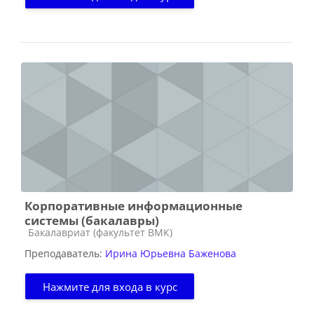
Корпоративные информационные
системы (бакалавры)
Категория курса
Бакалавриат (факультет ВМК)
Преподаватель:
Ирина Юрьевна Баженова
Нажмите для входа в курс