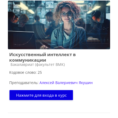
Искусственный интеллект в
коммуникации
Категория курса
Бакалавриат (факультет ВМК)
Кодовое слово: 25
Преподаватель:
Алексей Валериевич Якушин
Нажмите для входа в курс