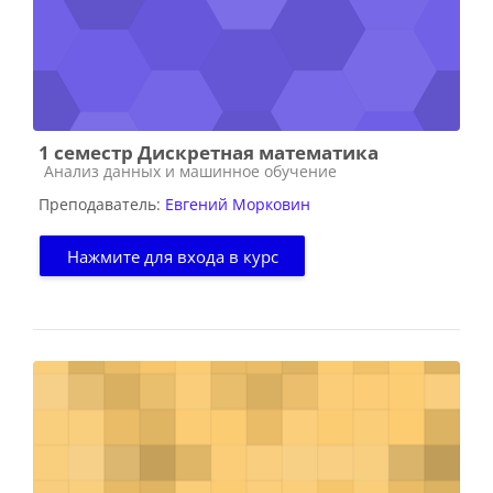
1 семестр Дискретная математика
Категория курса
Анализ данных и машинное обучение
Преподаватель:
Евгений Морковин
Нажмите для входа в курс