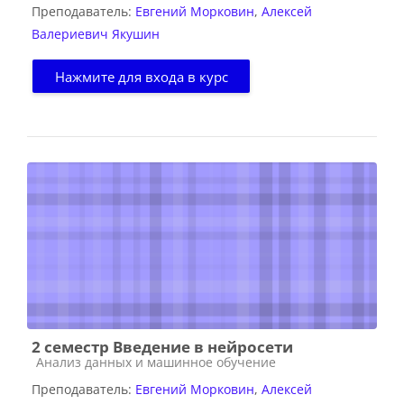
Преподаватель:
Евгений Морковин
,
Алексей
Валериевич Якушин
Нажмите для входа в курс
2 семестр Введение в нейросети
Категория курса
Анализ данных и машинное обучение
Преподаватель:
Евгений Морковин
,
Алексей