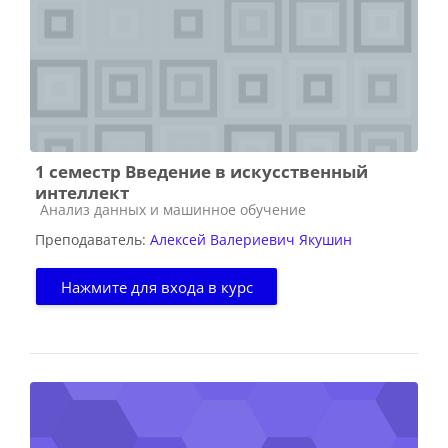
1 семестр Введение в искусственный
интеллект
Категория курса
Анализ данных и машинное обучение
Преподаватель:
Алексей Валериевич Якушин
Нажмите для входа в курс