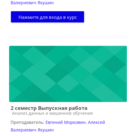
Валериевич Якушин
Нажмите для входа в курс
2 семестр Выпускная работа
Категория курса
Анализ данных и машинное обучение
Преподаватель:
Евгений Морковин
,
Алексей
Валериевич Якушин