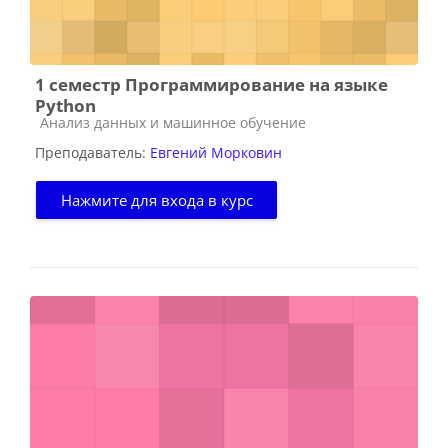
1 семестр Программирование на языке
Python
Категория курса
Анализ данных и машинное обучение
Преподаватель:
Евгений Морковин
Нажмите для входа в курс