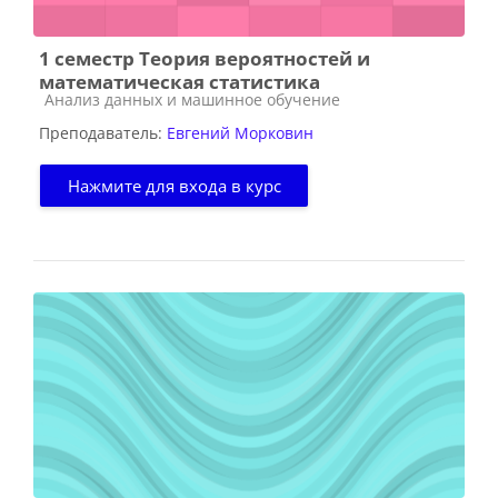
1 семестр Теория вероятностей и
математическая статистика
Категория курса
Анализ данных и машинное обучение
Преподаватель:
Евгений Морковин
Нажмите для входа в курс