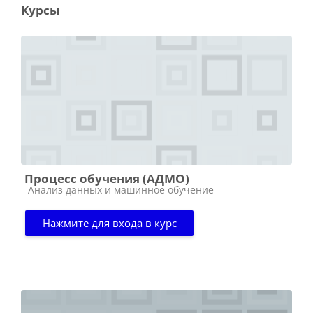
Курсы
Процесс обучения (АДМО)
Категория курса
Анализ данных и машинное обучение
Нажмите для входа в курс