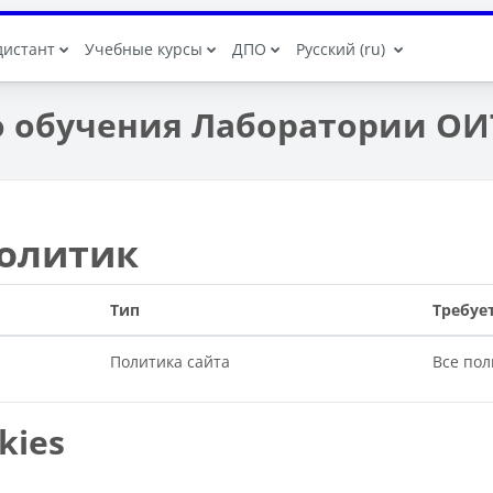
дистант
Учебные курсы
ДПО
Русский ‎(ru)‎
о обучения Лаборатории ОИ
политик
Тип
Требует
Политика сайта
Все пол
kies