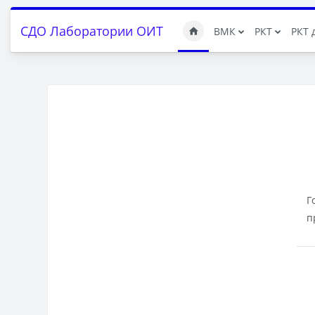
Перейти к основному содержанию
СДО Лаборатории ОИТ
ВМК
РКТ
РКТ 
Г
п